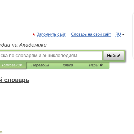
Запомнить сайт
Словарь на свой сайт
RU
едии на Академике
Найти!
Толкования
Переводы
Книги
Игры ⚽
й словарь
а
.