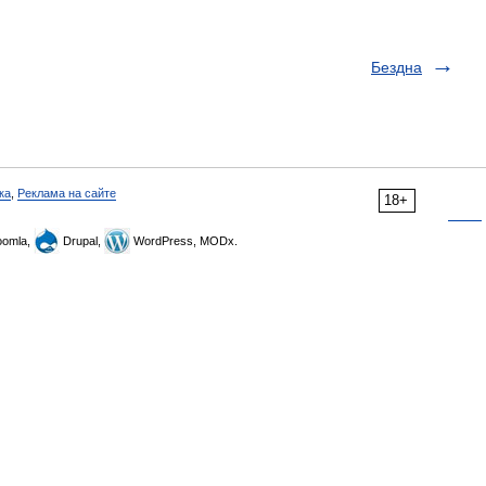
Бездна
ка
,
Реклама на сайте
18+
omla,
Drupal,
WordPress, MODx.