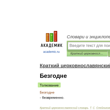
Словари и энциклоп
academic.ru
Краткий церковнославянский словарь
Краткий церковнославянски
Безгодне
Толкование
Безгодне
-
безвременно
.
Краткий
церковнославянский
словарь
.
Т
.
С
.
Олейников